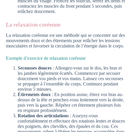
muscles du visage. Froncez les sourcils, serrez les dents et
contractez les muscles du front pendant 5 secondes, puis
relâchez doucement.
La relaxation coréenne
La relaxation coréenne est une méthode qui se concentre sur des
mouvements doux et des étirements pour relâcher les tensions
musculaires et favoriser la circulation de l’énergie dans le corps.
Exemple d’exercice de relaxation coréenne
Secousses douces
: Allongez-vous sur le dos, les bras et
les jambes légèrement écartés. Commencez par secouer
doucement vos pieds et vos mains. Laissez ces secousses
se propager à l’ensemble du corps. Continuez pendant
environ 5 minutes.
Étirements doux
: En position assise, étirez vos bras au-
dessus de la tête et penchez-vous lentement vers la droite,
puis vers la gauche. Répétez cet étirement plusieurs fois
en respirant profondément.
Rotation des articulations
: Asseyez-vous
confortablement et effectuez des rotations lentes et douces
des poignets, des chevilles, des épaules et du cou. Ces
mouvements aident à libérer les tensions accumulées dans